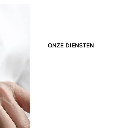
ONZE DIENSTEN
Concept
Vertalen van een product of dienst
Sales
Op punt zetten van de verkoop van 
Sales coaching
Fieldwork