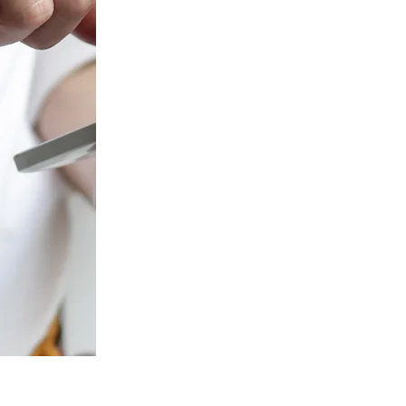
Incentives
Hier wordt de nadruk gelegd op ‘rel
organiseren van een event voor jouw 
gebaseerd op de look & feel en de
Communicatie met een duidelijk om
Relatiemarketing
Organisatie van of deelname aan een eve
Bekijk al onze cases en realisaties
h